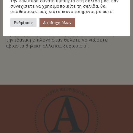
την καλύτερη δυνατή εμπειρία στη σελίδα μας. Εάν
συνεχίσετε να χρησιμοποιείτε τη σελίδα, θα
υποθέσουμε πως είστε ικανοποιημένοι με αυτό.
Ξεκινήστε τη μέρα με αυτό το μακρύ αμάνικο
φόρεμα, με εντυπωσιακό φλοράλ τύπωμα και άνετο
Ρυθμίσεις
Αποδοχή όλων
ντεκολτέ που κλείνει με λάστιχο. Η χαλαρή
εφαρμογή σας ακολουθεί με χάρη, καθιστώντας το
την ιδανική επιλογή όταν θέλετε να νιώσετε
αβίαστα θηλυκή αλλά και ξεχωριστή.