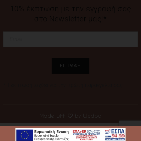
10% έκπτωση με την εγγραφή σας
στο Newsletter μας!*
*Η έκπτωση ισχύει για την πρώτη παραγγελία σας
Made with
by
Wedoo