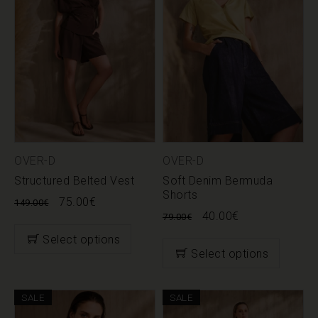
OVER-D
OVER-D
Structured Belted Vest
Soft Denim Bermuda
Shorts
75.00
€
149.00
€
40.00
€
79.00
€
Select options
Select options
SALE
SALE