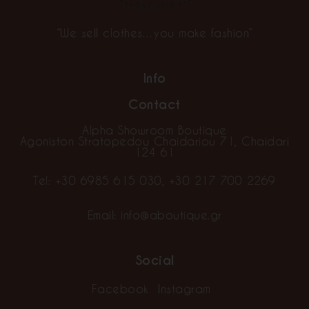
“We sell clothes…you make fashion”
Info
Contact
Alpha Showroom Boutique
Agoniston Stratopedou Chaidariou 71, Chaidari
124 61
Tel:
+30 6985 615 030
,
+30 217 700 2269
Email:
info@aboutique.gr
Social
Facebook
Instagram