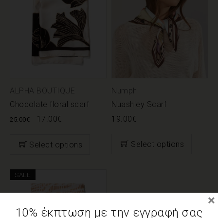
ALPHA BOUTIQUE
Numph
Chocolate floral scarf
Nuashley Scarf
17.00
€
19.00
€
25.00
€
Select options
Select options
SALE
×
10% έκπτωση με την εγγραφή σας