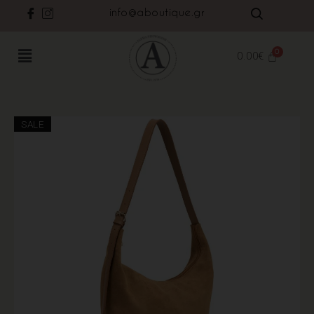
info@aboutique.gr
0.00
€
SALE