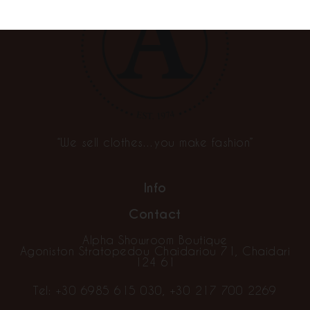
“We sell clothes…you make fashion”
Info
Contact
Alpha Showroom Boutique
Agoniston Stratopedou Chaidariou 71, Chaidari
124 61
Tel:
+30 6985 615 030
,
+30 217 700 2269