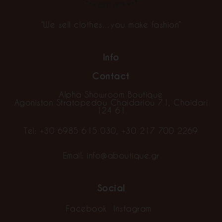
“We sell clothes…you make fashion”
Info
Contact
Alpha Showroom Boutique
Agoniston Stratopedou Chaidariou 71, Chaidari
124 61
Tel:
+30 6985 615 030
,
+30 217 700 2269
Email:
info@aboutique.gr
Social
Facebook
Instagram