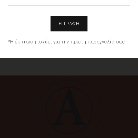
Made from
100% rayon fabric with a large graphic
page, we will assume that you are satisfied with it.
houndstooth print in brown, sand, cobalt blue and
black
Cookie Settings
Accept All
Elastic waistband for optimum comfort
Loose fit with wide legs for a fashionable look
*Η έκπτωση ισχύει για την πρώτη παραγγελία σας