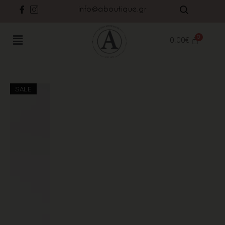
info@aboutique.gr
0.00
€
SALE