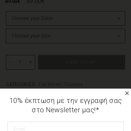
59.00
€
89.00
€
ADD TO CART
CATEGORIES:
Fall-Winter
,
Trousers
×
10% έκπτωση με την εγγραφή σας
DESCRIPTION
στο Newsletter μας!*
ADDITIONAL INFORMATION
We use cookies to offer you the best possible
experience on our page. If you continue to use the