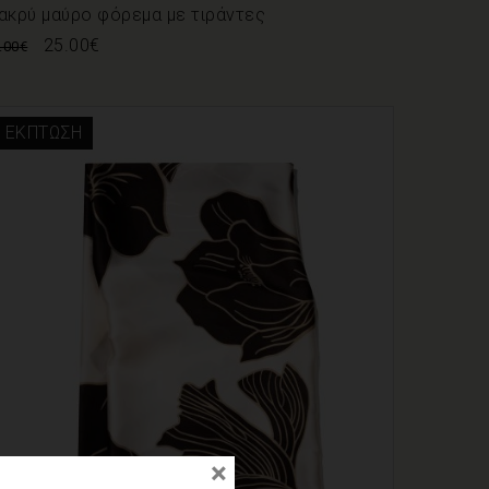
ακρύ μαύρο φόρεμα με τιράντες
25.00
€
.00
€
ΈΚΠΤΩΣΗ
×