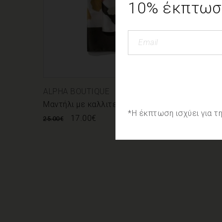
10% έκπτωση
ALPHA BOUTIQUE
Μαντήλι με καλλιτεχνικό σχέδιο
*Η έκπτωση ισχύει για 
17.00
€
25.00
€