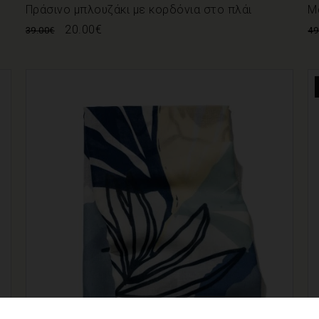
Πράσινο μπλουζάκι με κορδόνια στο πλάι
Μ
20.00
€
39.00
€
49