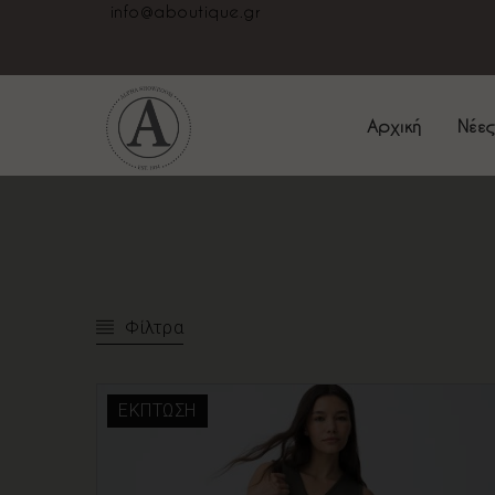
info@aboutique.gr
Αρχική
Νέες
Φίλτρα
ΈΚΠΤΩΣΗ