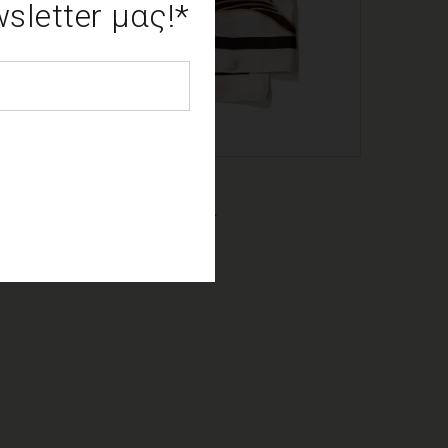
letter μας!*
LPHA BOUTIQUE
κούρο καφέ φουλάρι φλοράλ
17.00
€
.00
€