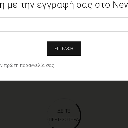
 με την εγγραφή σας στο News
Χρησιμοποιούμε cookies για να σας προσφέρουμε την
καλύτερη δυνατή εμπειρία στη σελίδα μας. Εάν
συνεχίσετε να χρησιμοποιείτε τη σελίδα, θα
υποθέσουμε πως είστε ικανοποιημένοι με αυτό.
Ρυθμίσεις
Αποδοχή όλων
ALPHA BOUTIQUE
A
Φουλάρι με μπλε φλοράλ σχέδιο
Σ
την πρώτη παραγγελία σας
25.00
€
25
ΔΕΙΤΕ
ΠΕΡΙΣΣΟΤΕΡΑ