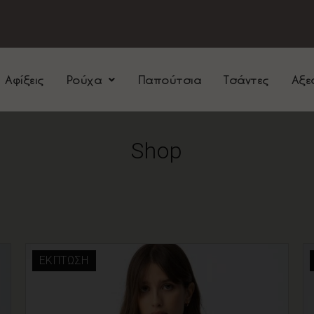
 Αφίξεις
Ρούχα
Παπούτσια
Τσάντες
Αξε
Shop
ΈΚΠΤΩΣΗ