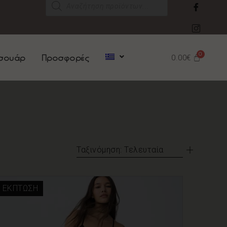
σουάρ
Προσφορές
0.00
€
Ταξινόμηση: Τελευταία
ΈΚΠΤΩΣΗ