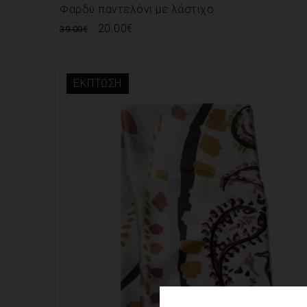
Φαρδύ παντελόνι με λάστιχο
20.00
€
39.00
€
ΈΚΠΤΩΣΗ