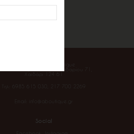
Επικοινωνία
Alpha Showroom Boutique
γωνιστών Στρατοπέδου Χαϊδαρίου 71,
Χαϊδάρι 124 61
Τηλ:
6985 615 030
,
217 700 2269
Email:
info@aboutique.gr
Social
Facebook
Instagram