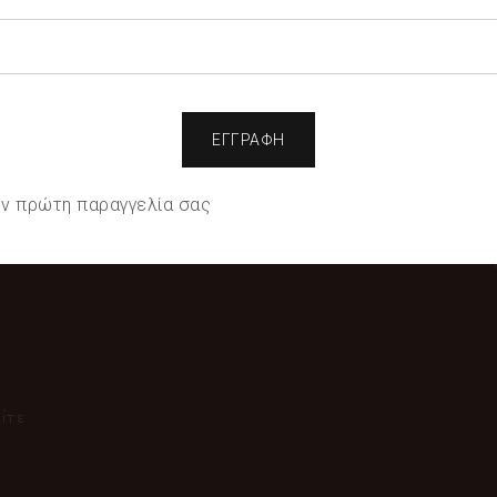
Χρησιμοποιούμε cookies για να σας προσφέρουμε την
καλύτερη δυνατή εμπειρία στη σελίδα μας. Εάν
συνεχίσετε να χρησιμοποιείτε τη σελίδα, θα
υποθέσουμε πως είστε ικανοποιημένοι με αυτό.
Ρυθμίσεις
Αποδοχή όλων
Πληροφορίες
την πρώτη παραγγελία σας
Α
ίτε