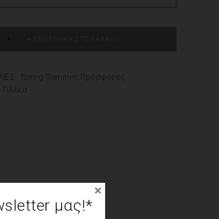
ΠΡΟΣΘΉΚΗ ΣΤΟ ΚΑΛΆΘΙ
ΊΕΣ:
Spring-Summer
,
Προσφορές
,
- Γιλέκα
×
letter μας!*