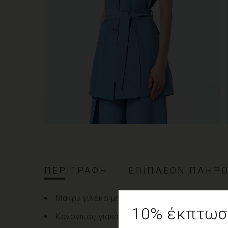
ΠΕΡΙΓΡΑΦΉ
ΕΠΙΠΛΈΟΝ ΠΛΗΡΟ
Μακρύ γιλέκο με κανονική εφαρμογή.
10% έκπτωση
Κανονικός γιακάς με πέτο