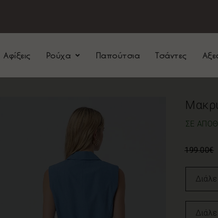
 Αφίξεις
Ρούχα
Παπούτσια
Τσάντες
Αξε
Μακρύ
ΣΕ ΑΠΌ
199.00
€