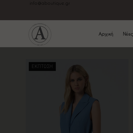
info@aboutique.gr
Αρχική
Νέες
ΈΚΠΤΩΣΗ