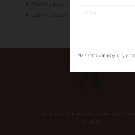
Μονόκουμπο
Ζώνη στη μέση και πλαϊνές τσέπες
*Η έκπτωση ισχύει για 
“Εμείς πουλάμε ρούχα…εσείς δημιουργε
την μόδα”