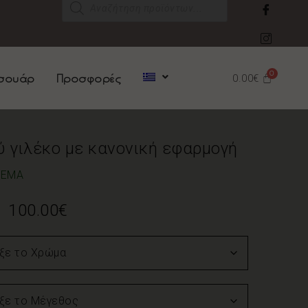
σουάρ
Προσφορές
0.00
€
 γιλέκο με κανονική εφαρμογή
ΘΕΜΑ
100.00
€