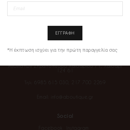
Χρησιμοποιούμε cookies για να σας προσφέρουμε
την καλύτερη δυνατή εμπειρία στη σελίδα μας. Εάν
συνεχίσετε να χρησιμοποιείτε τη σελίδα, θα
υποθέσουμε πως είστε ικανοποιημένοι με αυτό.
“Εμείς πουλάμε ρούχα…εσείς δημιουργείτε την μόδα”
Ρυθμίσεις
Αποδοχή όλων
Πληροφορίες
Επικοινωνία
*Η έκπτωση ισχύει για την πρώτη παραγγελία σας
Alpha Showroom Boutique
Αγωνιστών Στρατοπέδου Χαϊδαρίου 71, Χαϊδάρι
124 61
Τηλ:
6985 615 030
,
217 700 2269
Email:
info@aboutique.gr
Social
Facebook
Instagram