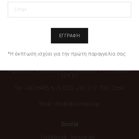
We use cookies to offer you the best possible
experience on our page. If you continue to use the
page, we will assume that you are satisfied with it.
“We sell clothes…you make fashion”
Cookie Settings
Accept All
Info
Contact
*Η έκπτωση ισχύει για την πρώτη παραγγελία σας
Alpha Showroom Boutique
Agoniston Stratopedou Chaidariou 71, Chaidari
124 61
Tel:
+30 6985 615 030
,
+30 217 700 2269
Email:
info@aboutique.gr
Social
Facebook
Instagram