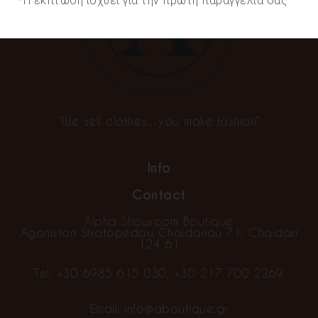
*Η έκπτωση ισχύει για την πρώτη παραγγελία σας
“We sell clothes…you make fashion”
Info
Contact
Alpha Showroom Boutique
Agoniston Stratopedou Chaidariou 71, Chaidari
124 61
Tel:
+30 6985 615 030
,
+30 217 700 2269
Email:
info@aboutique.gr