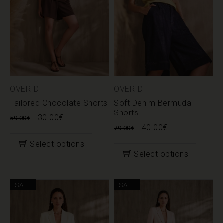
OVER-D
OVER-D
Tailored Chocolate Shorts
Soft Denim Bermuda
Shorts
30.00
€
59.00
€
40.00
€
79.00
€
Select options
Select options
SALE
SALE