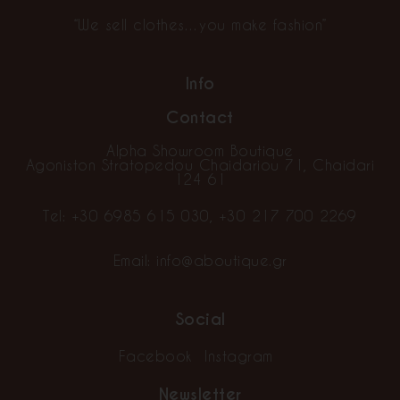
“We sell clothes…you make fashion”
Info
Contact
Alpha Showroom Boutique
Agoniston Stratopedou Chaidariou 71, Chaidari
124 61
Tel:
+30 6985 615 030
,
+30 217 700 2269
Email:
info@aboutique.gr
Social
Facebook
Instagram
Newsletter