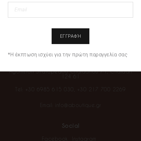
We use cookies to offer you the best possible
experience on our page. If you continue to use the
page, we will assume that you are satisfied with it.
“We sell clothes…you make fashion”
Cookie Settings
Accept All
Info
Contact
*Η έκπτωση ισχύει για την πρώτη παραγγελία σας
Alpha Showroom Boutique
Agoniston Stratopedou Chaidariou 71, Chaidari
124 61
Tel:
+30 6985 615 030
,
+30 217 700 2269
Email:
info@aboutique.gr
Social
Facebook
Instagram