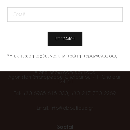
We use cookies to offer you the best possible
experience on our page. If you continue to use the
page, we will assume that you are satisfied with it.
Cookie Settings
Accept All
“We sell clothes…you make fashion”
Info
*Η έκπτωση ισχύει για την πρώτη παραγγελία σας
Contact
Alpha Showroom Boutique
Agoniston Stratopedou Chaidariou 71, Chaidari
124 61
Tel:
+30 6985 615 030
,
+30 217 700 2269
Email:
info@aboutique.gr
Social