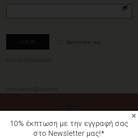
LOG IN
Remember me
LOST YOUR PASSWORD?
[/vc_column][/vc_row]
×
10% έκπτωση με την εγγραφή σας
στο Newsletter μας!*