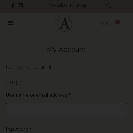
info@aboutique.gr
0.00
€
My Account
[vc_row][vc_column]
Login
Username or email address
*
Password
*